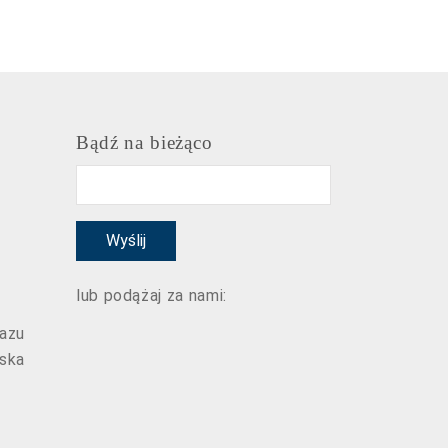
Bądź na bieżąco
Email
Wyślij
lub podążaj za nami:
razu
jska