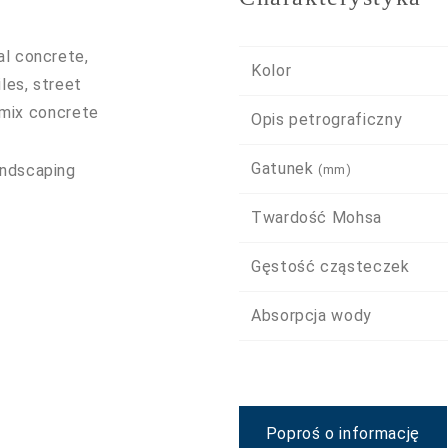
al concrete,
Kolor
les, street
-mix concrete
Opis petrograficzny
Gatunek
andscaping
(mm)
Twardość Mohsa
Gęstość cząsteczek
Absorpcja wody
Poproś o informację