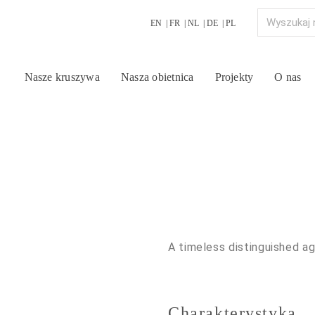
EN
FR
NL
DE
PL
Nasze kruszywa
Nasza obietnica
Projekty
O nas
A timeless distinguished ag
Charakterystyka