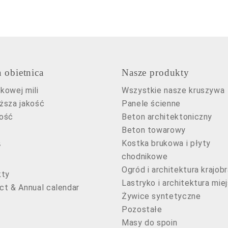
 obietnica
Nasze produkty
kowej mili
Wszystkie nasze kruszywa
ższa jakość
Panele ścienne
ość
Beton architektoniczny
Beton towarowy
s
Kostka brukowa i płyty
chodnikowe
Ogród i architektura krajob
kty
Lastryko i architektura mie
ct & Annual calendar
Żywice syntetyczne
Pozostałe
Masy do spoin